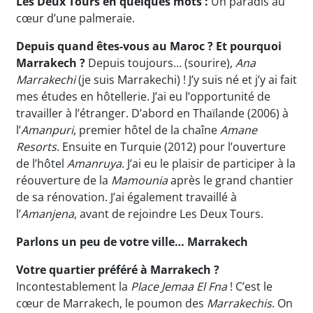
Les Deux Tours en quelques mots :
Un paradis au
cœur d’une palmeraie.
Depuis quand êtes-vous au Maroc ?
Et pourquoi
Marrakech ?
Depuis toujours… (sourire),
Ana
Marrakechi
(je suis Marrakechi) ! J’y suis né et j’y ai fait
mes études en hôtellerie. J’ai eu l’opportunité de
travailler à l’étranger. D’abord en Thaïlande (2006) à
l’
Amanpuri
, premier hôtel de la chaîne
Amane
Resorts
. Ensuite en Turquie (2012) pour l’ouverture
de l’hôtel
Amanruya
. J’ai eu le plaisir de participer à la
réouverture de la
Mamounia
après le grand chantier
de sa rénovation. J’ai également travaillé à
l’
Amanjena
, avant de rejoindre Les Deux Tours.
Parlons un peu de votre ville… Marrakech
Votre quartier préféré à Marrakech ?
Incontestablement la
Place Jemaa El Fna
! C’est le
cœur de Marrakech, le poumon des
Marrakechis
. On