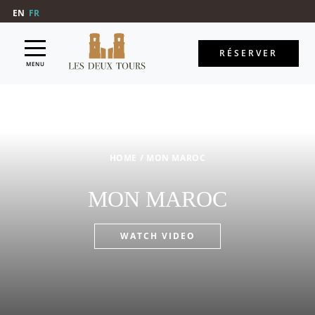
EN
FR
RÉSERVER
MENU
HOME
/
MON MAROC
MON MAROC
WATCH VIDEO