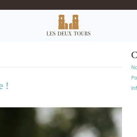
C
No
Po
e !
In